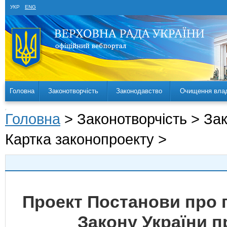
УКР
ENG
Головна
Законотворчість
Законодавство
Очищення вла
Головна
> Законотворчість > За
Картка законопроекту >
Проект Постанови про 
Закону України пр