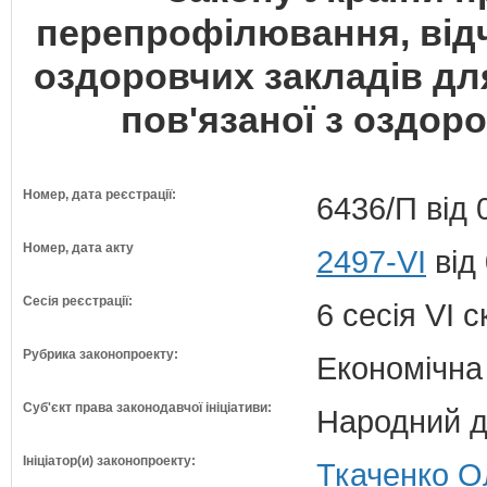
перепрофілювання, відч
оздоровчих закладів дл
пов'язаної з оздор
Номер, дата реєстрації:
6436/П від 
Номер, дата акту
2497-VI
від
Сесія реєстрації:
6 сесія VI 
Рубрика законопроекту:
Економічна
Суб'єкт права законодавчої ініціативи:
Народний д
Ініціатор(и) законопроекту:
Ткаченко О