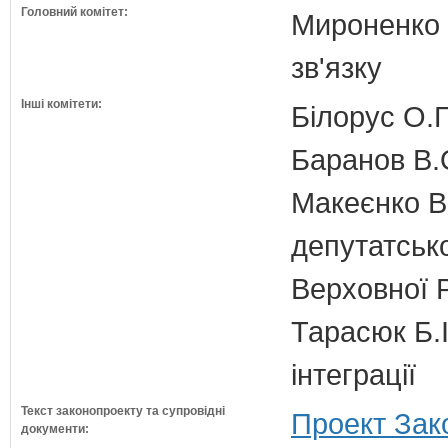
Головний комітет:
Мироненко М
зв'язку
Інші комітети:
Білорус О.Г
Баранов В.
Макеєнко В.
депутатсько
Верховної 
Тарасюк Б.І
інтеграції
Текст законопроекту та супровідні
Проект Зак
документи: