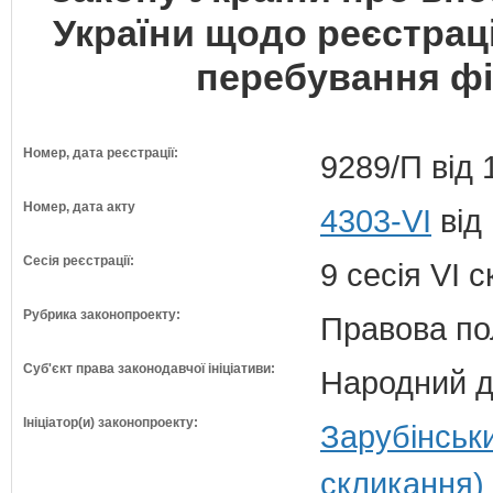
України щодо реєстраці
перебування фіз
Номер, дата реєстрації:
9289/П від 
Номер, дата акту
4303-VI
від
Сесія реєстрації:
9 сесія VI 
Рубрика законопроекту:
Правова по
Суб'єкт права законодавчої ініціативи:
Народний д
Ініціатор(и) законопроекту:
Зарубінськ
скликання)