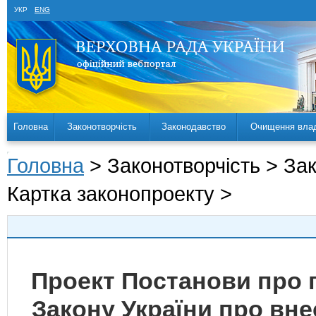
УКР
ENG
Головна
Законотворчість
Законодавство
Очищення вла
Головна
> Законотворчість > За
Картка законопроекту >
Проект Постанови про 
Закону України про вне