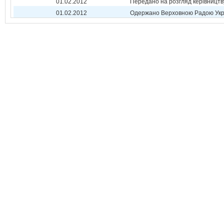
01.02.2012
Передано на розгляд керівництв
01.02.2012
Одержано Верховною Радою Укр