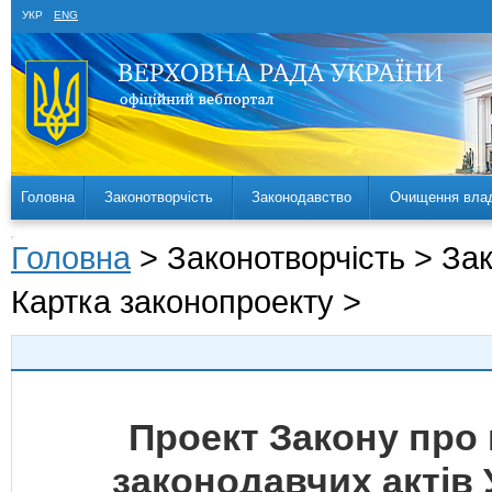
УКР
ENG
Головна
Законотворчість
Законодавство
Очищення вла
Головна
> Законотворчість > За
Картка законопроекту >
Проект Закону про 
законодавчих актів