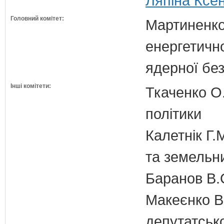
Ляпіна Ксен
Головний комітет:
Мартиненко
енергетично
ядерної бе
Інші комітети:
Ткаченко О.
політики
Калетнік Г.
та земельн
Баранов В.
Макеєнко В.
депутатсько