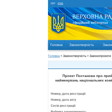
УКР
ENG
Головна
Законотворчість
Закон
Головна
> Законотворчість > Законопроекти
Проект Постанови про прийн
найменувань національних комі
Номер, дата реєстрації:
Номер, дата акту
Сесія реєстрації:
Рубрика законопроекту: