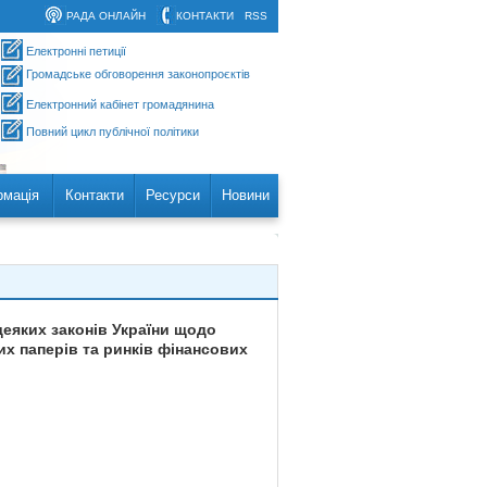
РАДА ОНЛАЙН
КОНТАКТИ
RSS
Електронні петиції
Громадське обговорення законопроєктів
Електронний кабінет громадянина
Повний цикл публічної політики
рмація
Контакти
Ресурси
Новини
деяких законів України щодо
х паперів та ринків фінансових