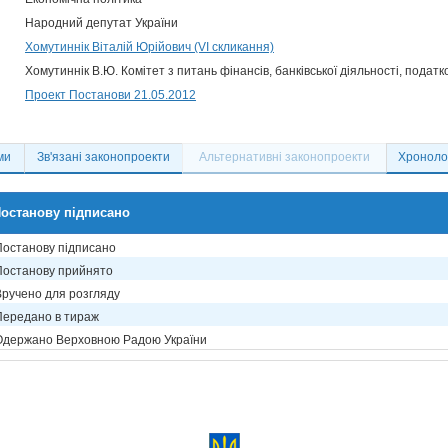
Народний депутат України
Хомутиннік Віталій Юрійович (VI скликання)
Хомутиннік В.Ю. Комітет з питань фінансів, банківської діяльності, податк
Проект Постанови 21.05.2012
ми
Зв'язані законопроекти
Альтернативні законопроекти
Хронолог
останову підписано
Постанову підписано
Постанову прийнято
Вручено для розгляду
Передано в тираж
Одержано Верховною Радою України