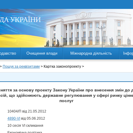
одавство
Очищення влади
Міжнародна діяльність
Інфо
 >
Пошук за реквізитами
> Картка законопроекту >
яття за основу проекту Закону України про внесення змін до 
сій, що здійснюють державне регулювання у сфері ринку цінни
послуг
10404/П від 21.05.2012
4890-VI
від 05.06.2012
10 сесія VI скликання
Економічна політика