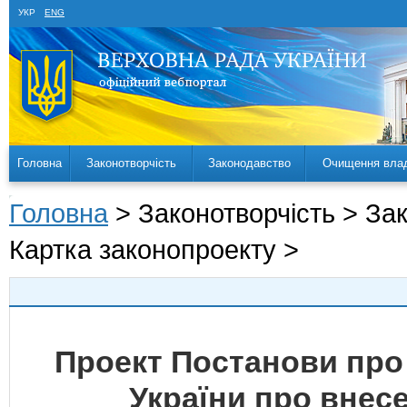
УКР
ENG
Головна
Законотворчість
Законодавство
Очищення вла
Головна
> Законотворчість > За
Картка законопроекту >
Проект Постанови про
України про внесе