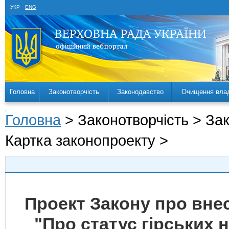
УКР
ENG
Головна
Законотворчість
Законодавство
Очищення вла
Головна
> Законотворчість > За
Картка законопроекту >
Проект Закону про внес
"Про статус гірських н