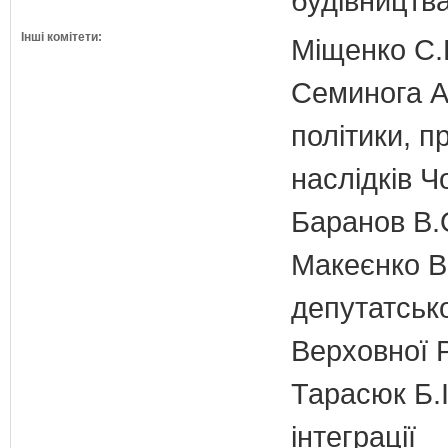
будівництв
Інші комітети:
Міщенко С.Г
Семинога А.
політики, п
наслідків 
Баранов В.
Макеєнко В.
депутатсько
Верховної 
Тарасюк Б.І
інтеграції