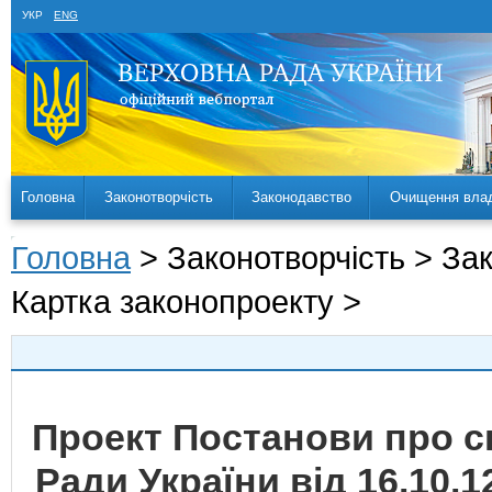
УКР
ENG
Головна
Законотворчість
Законодавство
Очищення вла
Головна
> Законотворчість > За
Картка законопроекту >
Проект Постанови про с
Ради України від 16.10.