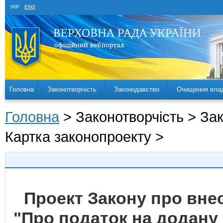
УКР
ENG
Головна
Законотворчість
Законодавство
Очищення вла
Головна
> Законотворчість > За
Картка законопроекту >
Проект Закону про внес
"Про податок на додану 