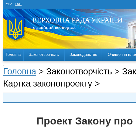
УКР
ENG
Головна
Законотворчість
Законодавство
Очищення вла
Головна
> Законотворчість > За
Картка законопроекту >
Проект Закону про 