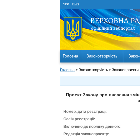
УКР
ENG
Головна
Законотворчість
Закон
Головна
> Законотворчість > Законопроекти
Проект Закону про внесення змі
в
Номер, дата реєстрації:
Сесія реєстрації:
Включено до порядку денного:
Редакція законопроекту: