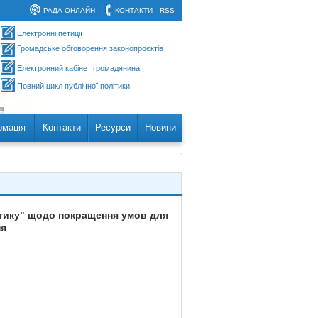
РАДА ОНЛАЙН
КОНТАКТИ
RSS
Електронні петиції
Громадське обговорення законопроєктів
Електронний кабінет громадянина
Повний цикл публічної політики
рмація
Контакти
Ресурси
Новини
етику" щодо покращення умов для
ня