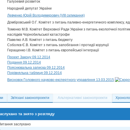
Галузевий розвиток
Народний депутат України
Левченко Юрій Володимирович (VIII скликання)
Домбровський О.Г. Комітет з питань паливно-енергетичного комплексу, яд
Томенко М.В. Комітет Верховної Ради України з питань екологічної політик
наслідків Чорнобильської катастрофи
Павелко А.В. Комітет з питань бюджету
Соболєв Є.В. Комітет з питань запобігання і протидії корупції
Геращенко І.В. Комітет з питань європейської інтеграції
Проект Закону 09.12.2014
Подання 09.12.2014
Пояснювальна записка 09.12.2014
Порівняльна таблиця 09.12.2014
Висновок Головного науково-експертного управління 13.03.2015
ми
Зв'язані законопроекти
Альтернативні законопроекти
Хронолог
аслухано та знято з розгляду
Питання заслухано