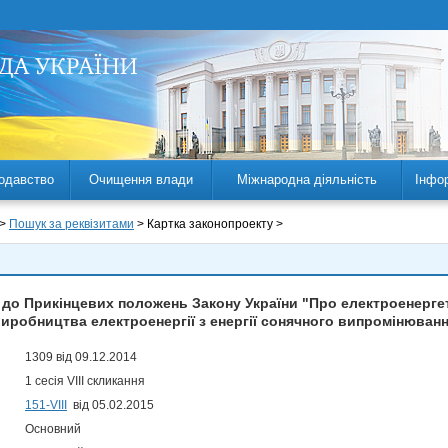
одавство
Очищення влади
Міжнародна діяльність
Інфо
 >
Пошук за реквізитами
> Картка законопроекту >
н до Прикінцевих положень Закону України "Про електроенерг
иробництва електроенергії з енергії сонячного випромінюван
1309 від 09.12.2014
1 сесія VIII скликання
151-VIII
від 05.02.2015
Основний