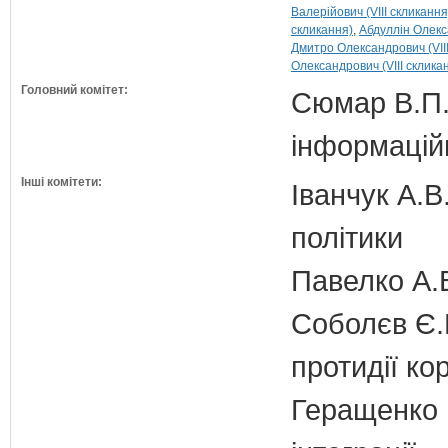
Валерійович (VIII скликання
скликання)
Абдуллін Олекс
Дмитро Олександрович (VIII
Олександрович (VIII склика
Головний комітет:
Сюмар В.П.
інформаційн
Інші комітети:
Іванчук А.В
політики
Павелко А.
Соболєв Є.В
протидії кор
Геращенко І