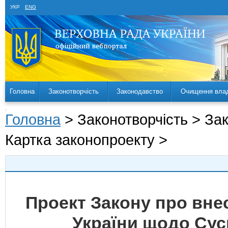
УКР
ENG
Головна
Законотворчість
Законодавство
Очищення вла
Головна
> Законотворчість > За
Картка законопроекту >
Проект Закону про внес
України щодо Сус