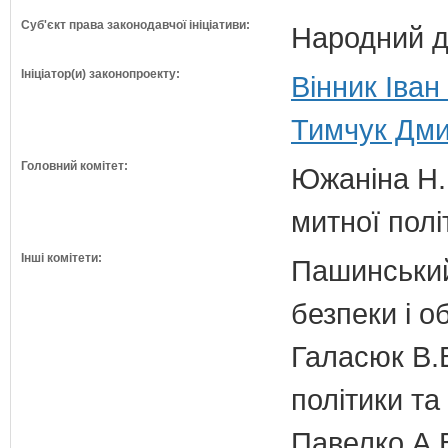
Суб'єкт права законодавчої ініціативи:
Народний д
Ініціатор(и) законопроекту:
Вінник Іван
Тимчук Дми
Головний комітет:
Южаніна Н.П
митної полі
Інші комітети:
Пашинський
безпеки і о
Галасюк В.В
політики т
Павелко А.