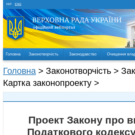
УКР
ENG
Головна
Законотворчість
Законодавство
Очищення вла
Головна
> Законотворчість > За
Картка законопроекту >
Проект Закону про вн
Податкового кодексу