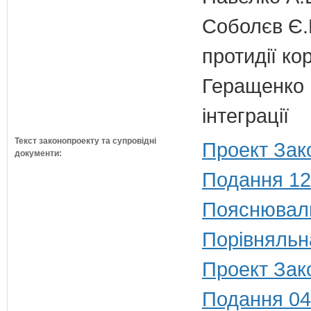
Соболєв Є.В
протидії кор
Геращенко І
інтеграції
Текст законопроекту та супровідні
Проект Зак
документи:
Подання 12
Пояснюваль
Порівняльн
Проект Зак
Подання 04