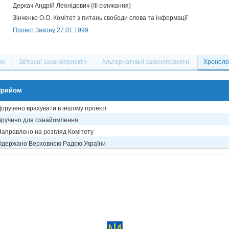
Деркач Андрій Леонідович (III скликання)
Зінченко О.О. Комітет з питань свободи слова та інформації
Проект Закону 27.01.1999
ми
Зв'язані законопроекти
Альтернативні законопроекти
Хронолог
Прийом
Доручено врахувати в іншому проекті
Вручено для ознайомлення
Направлено на розгляд Комітету
Одержано Верховною Радою України