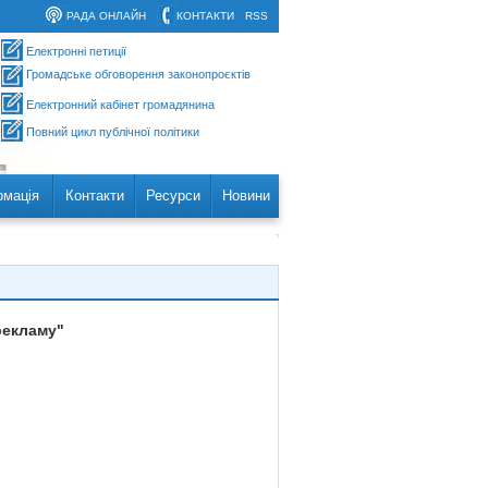
РАДА ОНЛАЙН
КОНТАКТИ
RSS
Електронні петиції
Громадське обговорення законопроєктів
Електронний кабінет громадянина
Повний цикл публічної політики
рмація
Контакти
Ресурси
Новини
рекламу"