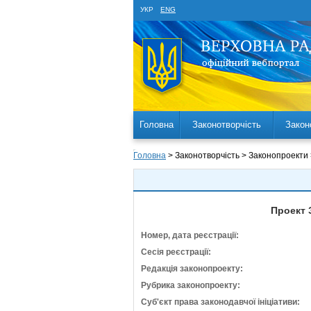
УКР
ENG
Головна
Законотворчість
Закон
Головна
> Законотворчість > Законопроекти
Проект 
Номер, дата реєстрації:
Сесія реєстрації:
Редакція законопроекту:
Рубрика законопроекту:
Суб'єкт права законодавчої ініціативи: