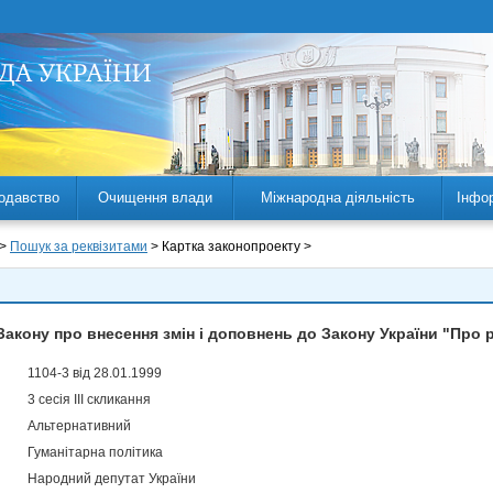
одавство
Очищення влади
Міжнародна діяльність
Інфо
 >
Пошук за реквізитами
> Картка законопроекту >
Закону про внесення змін і доповнень до Закону України "Про 
1104-3 від 28.01.1999
3 сесія III скликання
Альтернативний
Гуманітарна політика
Народний депутат України