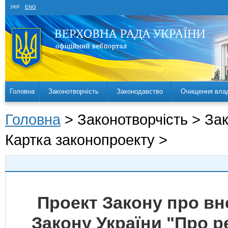
УКР
ENG
Головна
Законотворчість
Законодавство
Очищення вла
Головна
> Законотворчість > За
Картка законопроекту >
Проект Закону про вн
Закону України "Про р