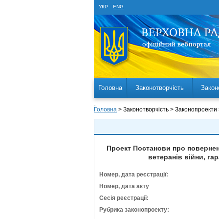
УКР
ENG
Головна
Законотворчість
Закон
Головна
> Законотворчість > Законопроекти
Проект Постанови про поверненн
ветеранів війни, га
Номер, дата реєстрації:
Номер, дата акту
Сесія реєстрації:
Рубрика законопроекту: