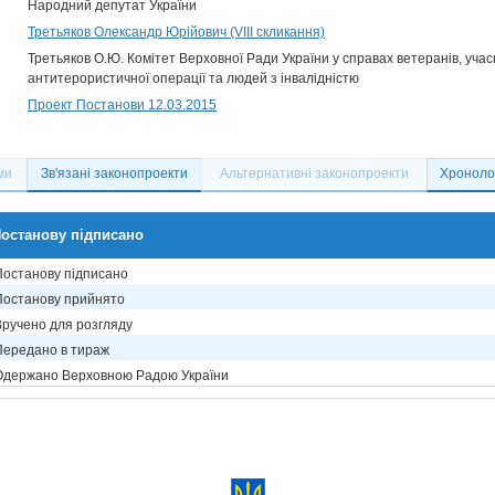
Народний депутат України
Третьяков Олександр Юрійович (VIII скликання)
Третьяков О.Ю. Комітет Верховної Ради України у справах ветеранів, учасн
антитерористичної операції та людей з інвалідністю
Проект Постанови 12.03.2015
ми
Зв'язані законопроекти
Альтернативні законопроекти
Хронолог
останову підписано
Постанову підписано
Постанову прийнято
Вручено для розгляду
Передано в тираж
Одержано Верховною Радою України