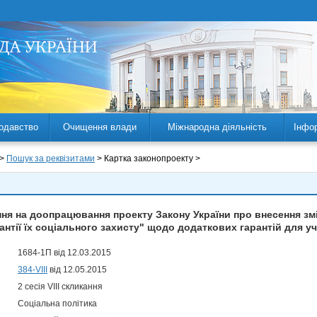
одавство
Очищення влади
Міжнародна діяльність
Інфо
 >
Пошук за реквізитами
> Картка законопроекту >
я на доопрацювання проекту Закону України про внесення змі
рантії їх соціального захисту" щодо додаткових гарантій для у
1684-1П від 12.03.2015
384-VIII
від 12.05.2015
2 сесія VIII скликання
Соціальна політика