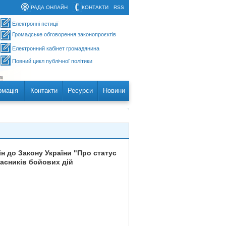
РАДА ОНЛАЙН
КОНТАКТИ
RSS
Електронні петиції
Громадське обговорення законопроєктів
Електронний кабінет громадянина
Повний цикл публічної політики
рмація
Контакти
Ресурси
Новини
н до Закону України "Про статус
часників бойових дій