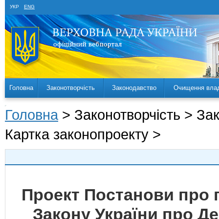
УКР
ENG
Головна
Законотворчість
Законодавство
Очищення вла
Головна
> Законотворчість > За
Картка законопроекту >
Проект Постанови про 
Закону України про Д