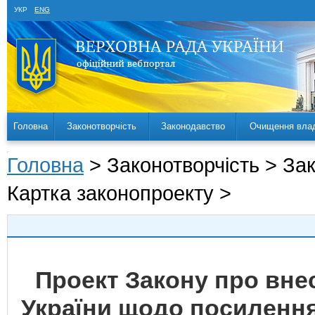
УКР
ENG
Головна
Законотворчість
Законодавство
Очищення вла
Головна
> Законотворчість > За
Картка законопроекту >
Проект Закону про внес
України щодо посилення