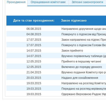
Проходження
Опрацювання комітетами
Зв'язані законопроекти
Дати та стан проходження:
Закон підписано
06.08.2015
Направлено доручення щодо ана
04.08.2015
Повернуто з підписом від Прези
17.07.2015
Закон направлено на підпис Пре
17.07.2015
Повернуто з підписом Голови Ве
14.07.2015
Закон прийнято
14.07.2015
Вручено порівняльну таблицю (д
12.05.2015
Прийнято в першому читанні
12.05.2015
Включено до порядку денного
21.04.2015
Вручено подання Комітету про р
20.03.2015
Надано для ознайомлення
19.03.2015
Направлено на розгляд Комітет
19.03.2015
Передано на розгляд керівництв
19.03.2015
Одержано Верховною Радою Укр