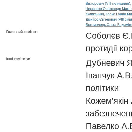
Вікторович (VIII скликання)
Черненко Олександр Микола
скликання)
Гопко Ганна Мик
Дмитро Євгенович (VIII скл
Богомолець Ольга Вадимівна
Головний комітет:
Соболєв Є.В
протидії кор
Інші комітети:
Дубневич Я.
Іванчук А.В
політики
Кожем'якін 
забезпечен
Павелко А.