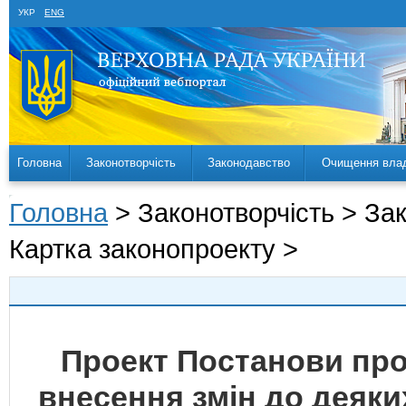
УКР
ENG
Головна
Законотворчість
Законодавство
Очищення вла
Головна
> Законотворчість > За
Картка законопроекту >
Проект Постанови про
внесення змін до деяки