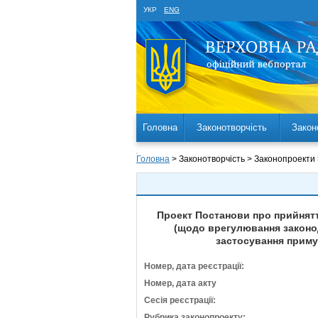
УКР
ENG
Головна
Законотворчість
Закон
Головна
> Законотворчість > Законопроекти
Проект Постанови про прийняття
(щодо врегулювання законод
застосування приму
Номер, дата реєстрації:
Номер, дата акту
Сесія реєстрації:
Рубрика законопроекту: