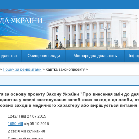
одавство
Очищення влади
Міжнародна діяльність
Інфо
 >
Пошук за реквізитами
> Картка законопроекту >
 за основу проекту Закону України "Про внесення змін до дея
авства у сфері застосування запобіжних заходів до особи, с
сових заходів медичного характеру або вирішується питання п
1242/П від 27.07.2015
1650-VIII
від 05.10.2016
2 сесія VIII скликання
Галузевий розвиток