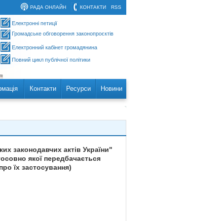
РАДА ОНЛАЙН
КОНТАКТИ
RSS
Електронні петиції
Громадське обговорення законопроєктів
Електронний кабінет громадянина
Повний цикл публічної політики
рмація
Контакти
Ресурси
Новини
ких законодавчих актів України"
тосовно якої передбачається
ро їх застосування)