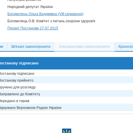
Народний депутат України
Богомолець Ольга Вадимівна (VIII скликання)
Богомолець О.В. Комітет з питань охорони здоров'я
Проект Постанови 27.07.2015
ми
Зв'язані законопроекти
Альтернативні законопроекти
Хронолог
останову підписано
Постанову підписано
Постанову прийнято
Вручено для розгляду
Направлено до Комітету
Передано в тираж
Одержано Верховною Радою України