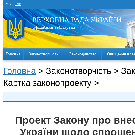
УКР
ENG
Головна
Законотворчість
Законодавство
Очищення вла
Головна
> Законотворчість > За
Картка законопроекту >
Проект Закону про внес
України щодо спрощен