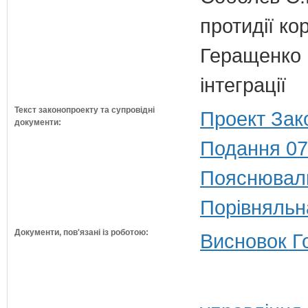
протидії кор
Геращенко І
інтеграції
Текст законопроекту та супровідні
Проект Зак
документи:
Подання 07
Пояснюваль
Порівняльн
Документи, пов'язані із роботою:
Висновок Г