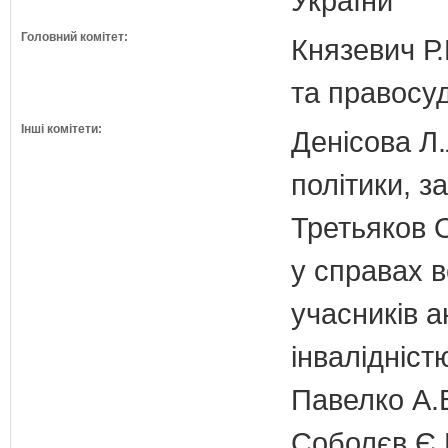
України
Головний комітет:
Князевич Р.
та правосу
Інші комітети:
Денісова Л.
політики, з
Третьяков 
у справах в
учасників а
інвалідніст
Павелко А.
Соболєв Є.В