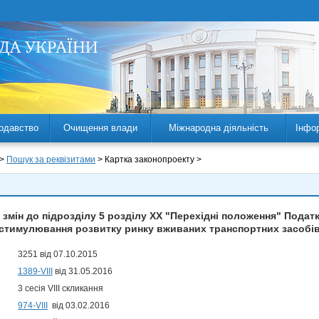
одавство
Очищення влади
Міжнародна діяльність
Інфо
 >
Пошук за реквізитами
> Картка законопроекту >
 змін до підрозділу 5 розділу ХХ "Перехідні положення" Подат
стимулювання розвитку ринку вживаних транспортних засобі
3251 від 07.10.2015
1389-VIII
від 31.05.2016
3 сесія VIII скликання
974-VIII
від 03.02.2016