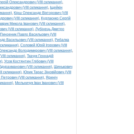
лерій Олександрович (VIII скликання)
сандрович (VIII скликання)
Іщейкін
икання)
Кірш Олександр Вікторович (VIII
дрович (VIII скликання)
Кудлаєнко Сергій
аврик Микола Іванович (VIII скликання)
ич (VIII скликання)
Лубінець Дмитро
Пинзеник Павло Васильович (VIII
др Васильович (VIII скликання)
Рибалка
 скликання)
Соловей Юрій Ігорович (VIII
Олександр Володимирович (VIII скликання)
VIII скликання)
Ткачук Геннадій
я)
Усов Костянтин Глібович (VIII
дурахманович (VIII скликання)
Шинькович
I скликання)
Юрик Тарас Зіновійович (VIII
Петрович (VIII скликання)
Яриніч
ликання)
Мельничук Іван Іванович (VIII