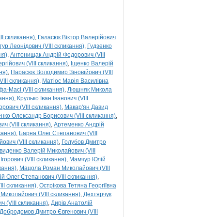
I скликання)
Галасюк Віктор Валерійович
ур Леонідович (VIII скликання)
Гудзенко
ня)
Антонищак Андрій Федорович (VIII
гійович (VIII скликання)
Іщенко Валерій
ня)
Парасюк Володимир Зіновійович (VIII
VIII скликання)
Матіос Марія Василівна
а-Масі (VIII скликання)
Люшняк Микола
ання)
Крулько Іван Іванович (VIII
орович (VIII скликання)
Макар'ян Давид
нко Олександр Борисович (VIII скликання)
ч (VIII скликання)
Артеменко Андрій
кання)
Барна Олег Степанович (VIII
йович (VIII скликання)
Голубов Дмитро
виденко Валерій Миколайович (VIII
горович (VIII скликання)
Мамчур Юлій
кання)
Мацола Роман Миколайович (VIII
ій Олег Степанович (VIII скликання)
II скликання)
Острікова Тетяна Георгіївна
 Миколайович (VIII скликання)
Дехтярчук
 (VIII скликання)
Дирів Анатолій
Добродомов Дмитро Євгенович (VIII