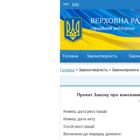
УКР
ENG
Головна
Законотворчість
Закон
Головна
> Законотворчість > Законопроекти
Проект Закону про внесення
Номер, дата реєстрації:
Номер, дата акту
Сесія реєстрації:
Включено до порядку денного: