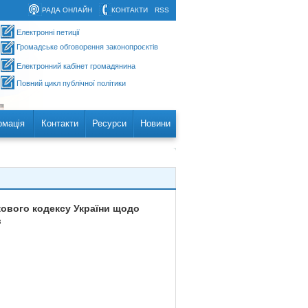
РАДА ОНЛАЙН
КОНТАКТИ
RSS
Електронні петиції
Громадське обговорення законопроєктів
Електронний кабінет громадянина
Повний цикл публічної політики
рмація
Контакти
Ресурси
Новини
кового кодексу України щодо
в