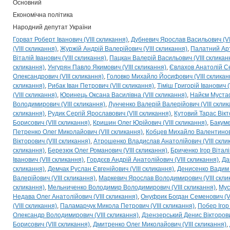
Основний
Економічна політика
Народний депутат України
Горват Роберт Іванович (VIII скликання)
Дубневич Ярослав Васильович (VII
(VIII скликання)
Журжій Андрій Валерійович (VIII скликання)
Палатний Арт
Віталій Іванович (VIII скликання)
Пацкан Валерій Васильович (VIII скликан
скликання)
Унгурян Павло Якимович (VIII скликання)
Євлахов Анатолій Сер
Олександрович (VIII скликання)
Головко Михайло Йосифович (VIII скликан
скликання)
Рибак Іван Петрович (VIII скликання)
Тіміш Григорій Іванович (
(VIII скликання)
Юринець Оксана Василівна (VIII скликання)
Найєм Мустаф
Володимирович (VIII скликання)
Лунченко Валерій Валерійович (VIII склик
скликання)
Рудик Сергій Ярославович (VIII скликання)
Кутовий Тарас Вікт
Борисович (VIII скликання)
Кришин Олег Юрійович (VIII скликання)
Бакуме
Петренко Олег Миколайович (VIII скликання)
Кобцев Михайло Валентинови
Вікторович (VIII скликання)
Атрошенко Владислав Анатолійович (VIII скли
скликання)
Березюк Олег Романович (VIII скликання)
Бриченко Ігор Віталі
Іванович (VIII скликання)
Гордєєв Андрій Анатолійович (VIII скликання)
Да
скликання)
Демчак Руслан Євгенійович (VIII скликання)
Денисенко Вадим І
Валерійович (VIII скликання)
Маркевич Ярослав Володимирович (VIII скли
скликання)
Мельниченко Володимир Володимирович (VIII скликання)
Мус
Недава Олег Анатолійович (VIII скликання)
Онуфрик Богдан Семенович (VI
(VIII скликання)
Паламарчук Микола Петрович (VIII скликання)
Побер Ігор
Олександр Володимирович (VIII скликання)
Дзензерський Денис Вікторович
Борисович (VIII скликання)
Дмитренко Олег Миколайович (VIII скликання)