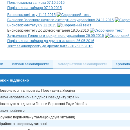
Пояснювальна записка 07.10.2015
Порівняльна таблиця 07.10.2015
Висновок комітету 11.11.2015
Висновок Головного науково-експертного управління 24.11.2015
Висновок комітету 09.12.2015
Висновок комітету до другого читання 18.05.2016
Зауваження Головного юридичного управління 26.05.2016
Порівняльна таблиця до другого читання 26.05.2016
Текст законопроекту до другого читання 26.05.2016
ми
Зв'язані законопроекти
Альтернативні законопроекти
Хронолог
акон підписано
Повернуто з підписом від Президента України
Закон направлено на підпис Президенту України
Повернуто з підписом Голови Верховної Ради України
Закон прийнято
Вручено порівняльну таблицю (друге читання)
Прийнято в першому читанні