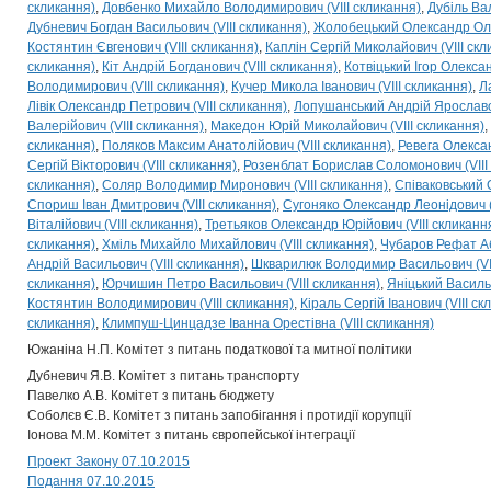
скликання)
Довбенко Михайло Володимирович (VIII скликання)
Дубіль Ва
Дубневич Богдан Васильович (VIII скликання)
Жолобецький Олександр Олек
Костянтин Євгенович (VIII скликання)
Каплін Сергій Миколайович (VIII скл
скликання)
Кіт Андрій Богданович (VIII скликання)
Котвіцький Ігор Олексан
Володимирович (VIII скликання)
Кучер Микола Іванович (VIII скликання)
Л
Лівік Олександр Петрович (VIII скликання)
Лопушанський Андрій Ярославов
Валерійович (VIII скликання)
Македон Юрій Миколайович (VIII скликання)
скликання)
Поляков Максим Анатолійович (VIII скликання)
Ревега Олексан
Сергій Вікторович (VIII скликання)
Розенблат Борислав Соломонович (VIII
скликання)
Соляр Володимир Миронович (VIII скликання)
Співаковський 
Спориш Іван Дмитрович (VIII скликання)
Сугоняко Олександр Леонідович (
Віталійович (VIII скликання)
Третьяков Олександр Юрійович (VIII скликанн
скликання)
Хміль Михайло Михайлович (VIII скликання)
Чубаров Рефат Аб
Андрій Васильович (VIII скликання)
Шкварилюк Володимир Васильович (VII
скликання)
Юрчишин Петро Васильович (VIII скликання)
Яніцький Василь 
Костянтин Володимирович (VIII скликання)
Кіраль Сергій Іванович (VIII ск
скликання)
Климпуш-Цинцадзе Іванна Орестівна (VIII скликання)
Южаніна Н.П. Комітет з питань податкової та митної політики
Дубневич Я.В. Комітет з питань транспорту
Павелко А.В. Комітет з питань бюджету
Соболєв Є.В. Комітет з питань запобігання і протидії корупції
Іонова М.М. Комітет з питань європейської інтеграції
Проект Закону 07.10.2015
Подання 07.10.2015