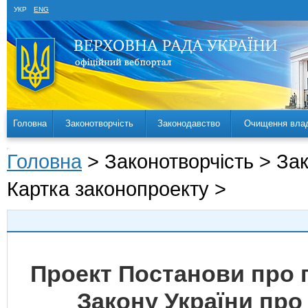
УКР
ENG
Головна
Законотворчість
Законодавство
Очищення вла
Головна
> Законотворчість > За
Картка законопроекту >
Проект Постанови про 
Закону України про