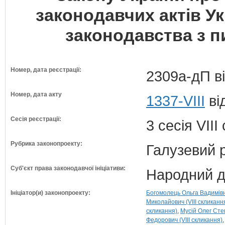
законодавчих актів У
законодавства з п
Номер, дата реєстрації:
2309а-дП ві
Номер, дата акту
1337-VIII
ві
Сесія реєстрації:
3 сесія VII
Рубрика законопроекту:
Галузевий 
Суб'єкт права законодавчої ініціативи:
Народний д
Ініціатор(и) законопроекту:
Богомолець Ольга Вадимівна
Миколайович (VIII скликанн
скликання)
Мусій Олег Степ
Федорович (VIII скликання)