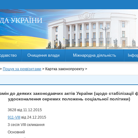
одавство
Очищення влади
Міжнародна діяльність
Інфо
 >
Пошук за реквізитами
> Картка законопроекту >
змін до деяких законодавчих актів України (щодо стабілізації 
удосконалення окремих положень соціальної політики)
3628 від 11.12.2015
911-VIII
від 24.12.2015
3 сесія VIII скликання
Основний