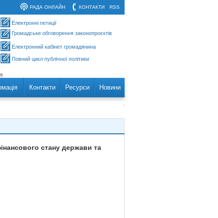
РАДА ОНЛАЙН
КОНТАКТИ
RSS
Електронні петиції
Громадське обговорення законопроєктів
Електронний кабінет громадянина
Повний цикл публічної політики
рмація
Контакти
Ресурси
Новини
фінансового стану держави та