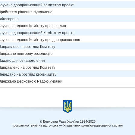
Вручено доопрацьований Комітетом проект
Прийняття рішення відкладено
Обговорено
Вручено подання Комітету про розгляд
Вручено доопрацьований Комітетом проект
Вручено подання Комітету про доопрацювання
Направлено на розгляд Комітету
Одержано повторну резолюцію
Надано для ознайомлення
Направлено на розгляд Комітету
Передано на розгляд керівництву
Одержано Верховною Радою України
© Верховна Рада України 1994-2026
програмно-технічна підтримка — Управління комп'ютеризованих систем