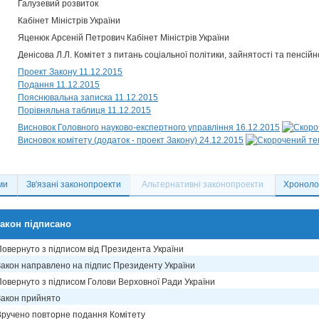
Галузевий розвиток
Кабінет Міністрів України
Яценюк Арсеній Петрович Кабінет Міністрів України
Денісова Л.Л. Комітет з питань соціальної політики, зайнятості та пенсі
Проект Закону 11.12.2015
Подання 11.12.2015
Пояснювальна записка 11.12.2015
Порівняльна таблиця 11.12.2015
Висновок Головного науково-експертного управління 16.12.2015
Висновок комітету (додаток - проект Закону) 24.12.2015
ми
Зв'язані законопроекти
Альтернативні законопроекти
Хронолог
акон підписано
Повернуто з підписом від Президента України
Закон направлено на підпис Президенту України
Повернуто з підписом Голови Верховної Ради України
Закон прийнято
Вручено повторне подання Комітету