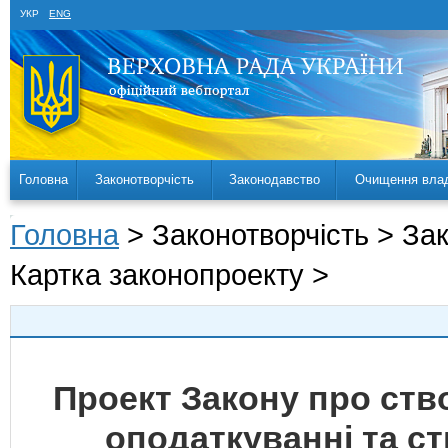
УКР
ENG
Головна
Законотворчість
Законодавство
Очищення вла
Головна
> Законотворчість > За
Картка законопроекту >
Проект Закону про ств
оподаткуванні та с