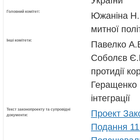
України
Головний комітет:
Южаніна Н.П
митної полі
Інші комітети:
Павелко А.
Соболєв Є.В
протидії кор
Геращенко І
інтеграції
Текст законопроекту та супровідні
Проект Зак
документи:
Подання 11