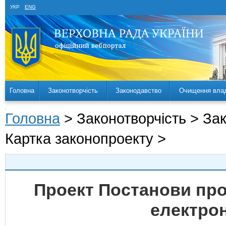
УКР
ENG
Головна
Законотворчість
Законодавство
Очищення вла
Головна
> Законотворчість > За
Картка законопроекту >
Проект Постанови про
електрон