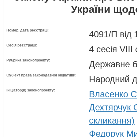
України щод
Номер, дата реєстрації:
4091/П від 
Сесія реєстрації:
4 сесія VII
Рубрика законопроекту:
Державне б
Суб'єкт права законодавчої ініціативи:
Народний д
Ініціатор(и) законопроекту:
Власенко С
Дехтярчук 
скликання)
Федорук Ми