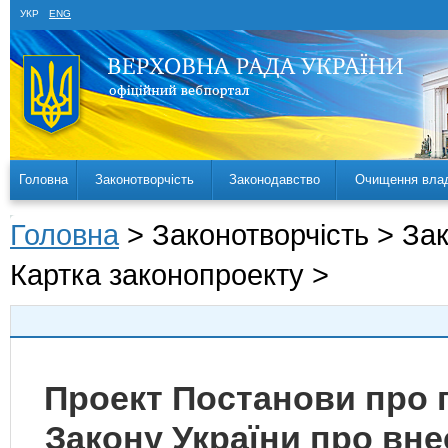
УКР
ENG
Головна
Законотворчість
Законодавство
Очищення вла
Головна
> Законотворчість > За
Картка законопроекту >
Проект Постанови про 
Закону України про вне