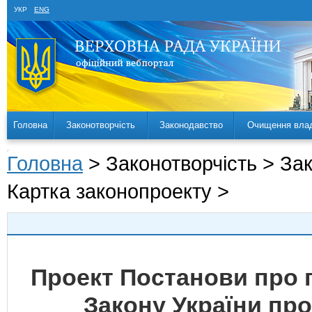
УКР
ENG
Головна
Законотворчість
Законодавство
Очищення вла
Головна
> Законотворчість > За
Картка законопроекту >
Проект Постанови про 
Закону України про