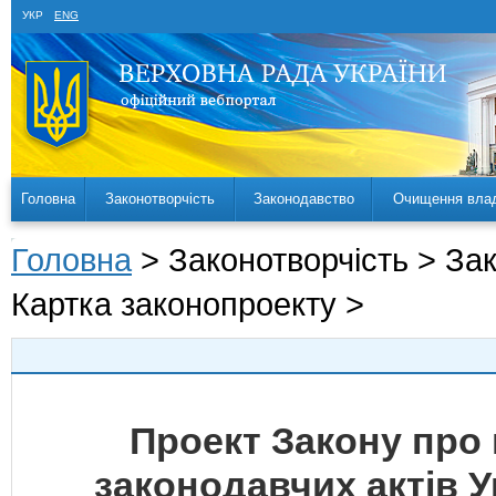
УКР
ENG
Головна
Законотворчість
Законодавство
Очищення вла
Головна
> Законотворчість > За
Картка законопроекту >
Проект Закону про 
законодавчих актів 