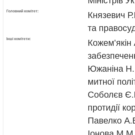
Міністрів У
Головний комітет:
Князевич Р.
та правосу
Інші комітети:
Кожем'якін 
забезпечен
Южаніна Н.П
митної полі
Соболєв Є.В
протидії кор
Павелко А.
Іонова М.М.