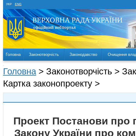
УКР
ENG
Головна
Законотворчість
Законодавство
Очищення вла
Головна
> Законотворчість > За
Картка законопроекту >
Проект Постанови про 
Закону України про ко