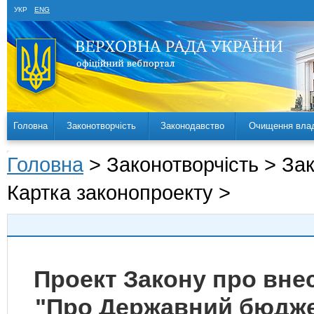
УКР
ENG
Головна
Законотворчість
Законодавство
Очищення вла
Головна
> Законотворчість > За
Картка законопроекту >
Проект Закону про внес
"Про Державний бюджет