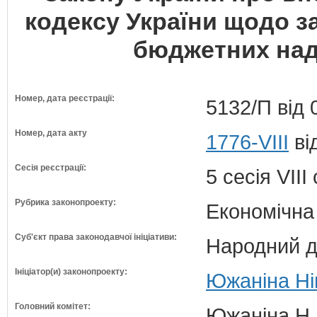
кодексу України щодо з
бюджетних над
Номер, дата реєстрації:
5132/П від 
Номер, дата акту
1776-VIII
ві
Сесія реєстрації:
5 сесія VII
Рубрика законопроекту:
Економічна
Суб'єкт права законодавчої ініціативи:
Народний д
Ініціатор(и) законопроекту:
Южаніна Нін
Головний комітет:
Южаніна Н.П