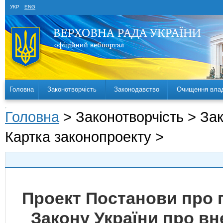
УКР
ENG
Головна
Законотворчість
Законодавство
Очищення вла
Головна
> Законотворчість > За
Картка законопроекту >
Проект Постанови про 
Закону України про вн