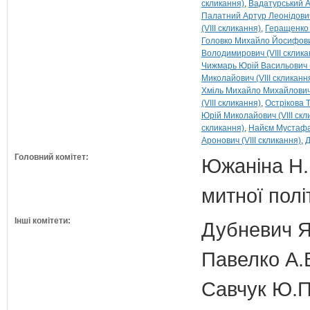
скликання)
Вадатурський Ан
Палатний Артур Леонідович 
(VIII скликання)
Геращенко 
Головко Михайло Йосифович
Володимирович (VIII склика
Чижмарь Юрій Васильович (
Миколайович (VIII скликанн
Хміль Михайло Михайлович 
(VIII скликання)
Острікова Т
Юрій Миколайович (VIII скл
скликання)
Найєм Мустафа-
Аронович (VIII скликання)
Д
Головний комітет:
Южаніна Н.П
митної полі
Інші комітети:
Дубневич Я.
Павелко А.
Савчук Ю.П.