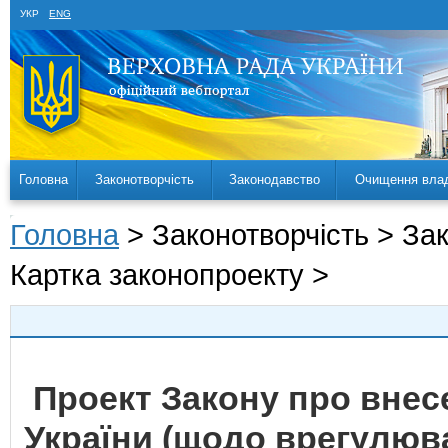
УКР
ENG
Головна
Законотворчість
Законодавство
Очищення вла
Головна
> Законотворчість > За
Картка законопроекту >
Проект Закону про внес
України (щодо врегулюв