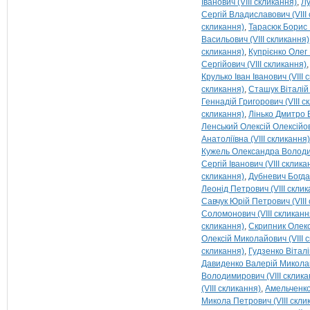
Іванович (VIII скликання)
Лу
Сергій Владиславович (VIII
скликання)
Тарасюк Борис І
Васильович (VIII скликання)
скликання)
Купрієнко Олег 
Сергійович (VIII скликання)
Крулько Іван Іванович (VIII 
скликання)
Сташук Віталій
Геннадій Григорович (VIII с
скликання)
Лінько Дмитро 
Ленський Олексій Олексійов
Анатоліївна (VIII скликання)
Кужель Олександра Володим
Сергій Іванович (VIII склика
скликання)
Дубневич Богдан
Леонід Петрович (VIII склик
Савчук Юрій Петрович (VIII
Соломонович (VIII скликанн
скликання)
Скрипник Олексі
Олексій Миколайович (VIII 
скликання)
Гудзенко Віталі
Давиденко Валерій Миколай
Володимирович (VIII склика
(VIII скликання)
Амельченко
Микола Петрович (VIII скли