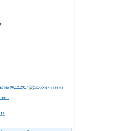
ті
вства 06.12.2017
018