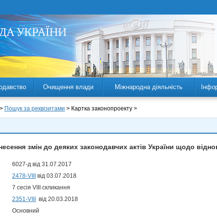
одавство
Очищення влади
Міжнародна діяльність
Інфо
 >
Пошук за реквізитами
> Картка законопроекту >
несення змін до деяких законодавчих актів України щодо відн
6027-д від 31.07.2017
2478-VIII
від 03.07.2018
7 сесія VIII скликання
2351-VIII
від 20.03.2018
Основний