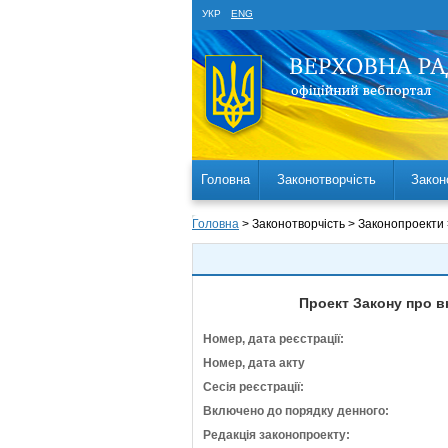
УКР
ENG
Головна
Законотворчість
Закон
Головна
> Законотворчість > Законопроекти
Проект Закону про в
Номер, дата реєстрації:
Номер, дата акту
Сесія реєстрації:
Включено до порядку денного:
Редакція законопроекту: