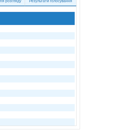
ія розгляду
Результати голосування