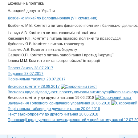
Економічна політика
Народний депутат України
Довбенко Михайло Володимирович (VIII скликання)
Довбенко М.В. Комітет з питань фінансової політики і банківської діяльнос
Іванчук А.В. Комітет з питань економічної політики
Князевич Р.П. Комітет з питань правової політики та правосуддя
Дубневич Я.В. Комітет з питань транспорту
Павелко А.В. Комітет з питань бюджету
Савчук Ю.П. Комітет з питань запобігання і протидії корупції
Іонова М.М. Комітет з питань європейської інтеграції
Проект Закону 28.07.2017
Подання 28.07.2017
Порівняльна таблиця 28.07.2017
Висновок комітету 28.08.2017
Висновок щодо відповідності проекту вимогам антикорупційного законода
Висновок комітету до другого читання 19.06.2018
Зауваження Головного юридичного управління 20.06.2018
Порівняльна таблиця до другого читання 20.06.2018
Текст законопроекту до другого читання 20.06.2018
Пропозиції щодо усунення неузгодженостей у прийнятому законі 12.07.2