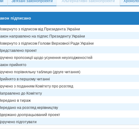
ми
Зв'язані законопроекти
Альтернативні законопроекти
Хронолог
акон підписано
Повернуто з підписом від Президента України
Закон направлено на підпис Президенту України
Повернуто з підписом Голови Верховної Ради України
Представлено проект
Вручено пропозиції щодо усунення неузгодженостей
Закон прийнято
Вручено порівняльну таблицю (друге читання)
Прийнято в першому читанні
Вручено з поданням Комітету про розгляд
Направлено до Комітету
Передано в тираж
Передано на розгляд керівництву
Одержано доопрацьований проект
Доручено підготувати