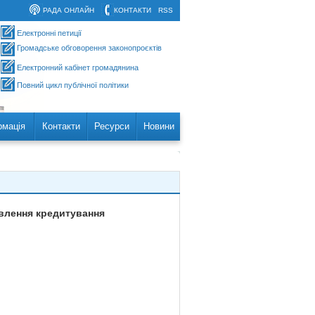
РАДА ОНЛАЙН
КОНТАКТИ
RSS
Електронні петиції
Громадське обговорення законопроєктів
Електронний кабінет громадянина
Повний цикл публічної політики
рмація
Контакти
Ресурси
Новини
овлення кредитування