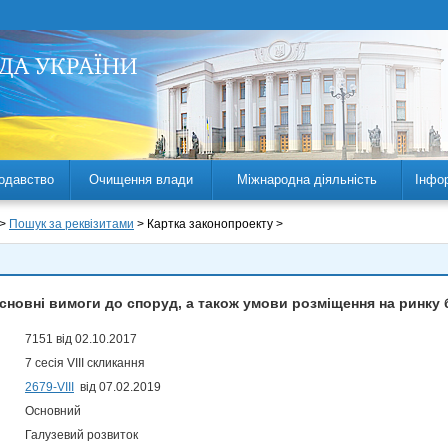
одавство
Очищення влади
Міжнародна діяльність
Інфо
 >
Пошук за реквізитами
> Картка законопроекту >
сновні вимоги до споруд, а також умови розміщення на ринку
7151 від 02.10.2017
7 сесія VIII скликання
2679-VIII
від 07.02.2019
Основний
Галузевий розвиток