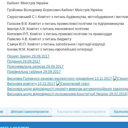
Кабінет Міністрів України
Гройсман Володимир Борисович Кабінет Міністрів України
Скуратовський С.І. Комітет з питань будівництва, містобудування і житл
Галасюк В.В. Комітет з питань промислової політики та підприємництва
Іванчук А.В. Комітет з питань економічної політики
Князевич Р.П. Комітет з питань правової політики та правосуддя
Павелко А.В. Комітет з питань бюджету
Савчук Ю.П. Комітет з питань запобігання і протидії корупції
Іонова М.М. Комітет з питань європейської інтеграції
Проект Закону 29.09.2017
Подання 29.09.2017
Пояснювальна записка 29.09.2017
Порівняльна таблиця 29.09.2017
Висновок Головного науково-експертного управління 13.11.2017
Висновок комітету 15.11.2017
Висновок щодо відповідності проекту вимогам антикорупційного законода
Висновок щодо відповідності положенням Конституції України 28.02.2018
ми
Зв'язані законопроекти
Альтернативні законопроекти
Хронолог
нято з розгляду