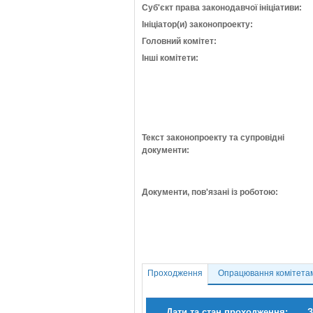
Суб'єкт права законодавчої ініціативи:
Ініціатор(и) законопроекту:
Головний комітет:
Інші комітети:
Текст законопроекту та супровідні
документи:
Документи, пов'язані із роботою:
Проходження
Опрацювання комітета
Дати та стан проходження:
З