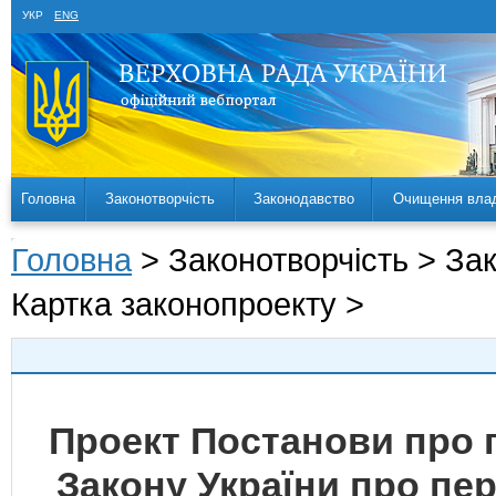
УКР
ENG
Головна
Законотворчість
Законодавство
Очищення вла
Головна
> Законотворчість > За
Картка законопроекту >
Проект Постанови про 
Закону України про пе