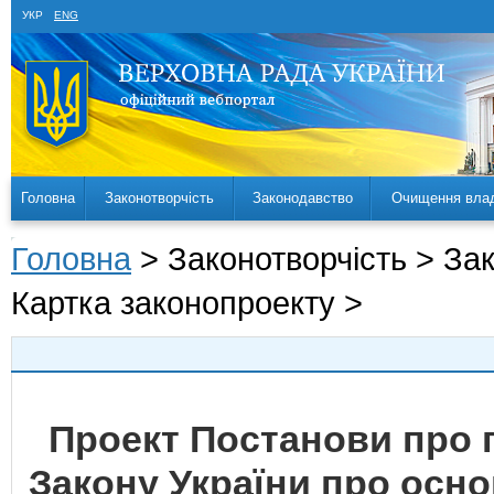
УКР
ENG
Головна
Законотворчість
Законодавство
Очищення вла
Головна
> Законотворчість > За
Картка законопроекту >
Проект Постанови про 
Закону України про осно