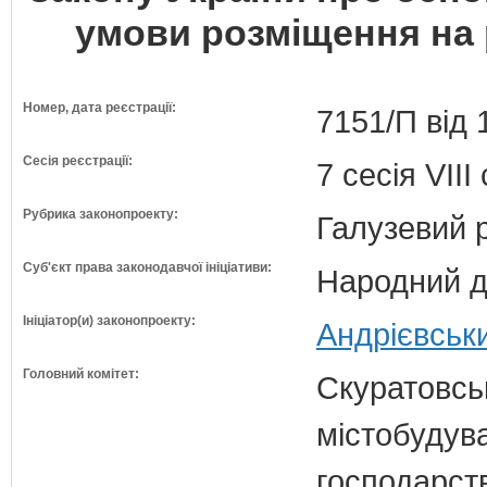
умови розміщення на 
Номер, дата реєстрації:
7151/П від 
Сесія реєстрації:
7 сесія VII
Рубрика законопроекту:
Галузевий 
Суб'єкт права законодавчої ініціативи:
Народний д
Ініціатор(и) законопроекту:
Андрієвськ
Головний комітет:
Скуратовськ
містобудув
господарст