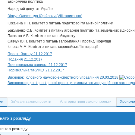
Економічна політика
Народний депутат України
Вілкул Олександр Юрійович (VIII скликання)
Южаніна Н.П. Комітет з питань податкової та митної політики
Бакуменко О.Б. Комітет з питань аграрної політики та земельних відносин
Павелко А.В. Комітет з питань бюджету
Савчук Ю.П. Комітет з питань запобігання і протидії корупції
Іонова М.М. Комітет з питань європейської інтеграції
Проект Закону 21.12.2017
Подання 21.12.2017
Пояснювальна записка 21.12.2017
Порівняльна таблиця 21.12.2017
Висновок Головного науково-експертного управління 20.03.2018
Висновок щодо відповідності проекту вимогам антикорупційного законода
ми
Зв'язані законопроекти
Альтернативні законопроекти
Хронолог
нято з розгляду
Знято з розгляду