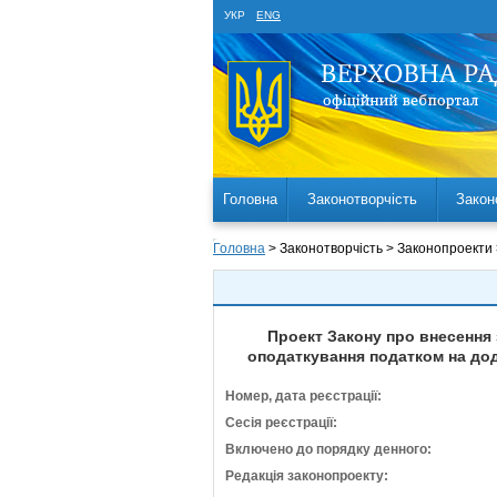
УКР
ENG
Головна
Законотворчість
Закон
Головна
> Законотворчість > Законопроекти
Проект Закону про внесення 
оподаткування податком на дода
Номер, дата реєстрації:
Сесія реєстрації:
Включено до порядку денного:
Редакція законопроекту: