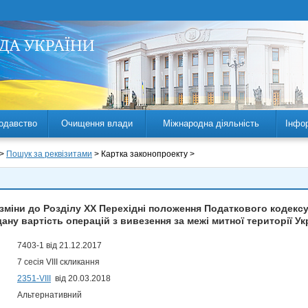
одавство
Очищення влади
Міжнародна діяльність
Інфо
 >
Пошук за реквізитами
> Картка законопроекту >
зміни до Розділу ХХ Перехідні положення Податкового кодекс
ну вартість операцій з вивезення за межі митної території Ук
7403-1 від 21.12.2017
7 сесія VIII скликання
2351-VIII
від 20.03.2018
Альтернативний