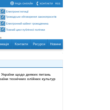
РАДА ОНЛАЙН
КОНТАКТИ
RSS
Електронні петиції
Громадське обговорення законопроєктів
Електронний кабінет громадянина
Повний цикл публічної політики
рмація
Контакти
Ресурси
Новини
у України щодо деяких питань
раїни технічних олійних культур