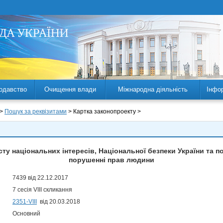
одавство
Очищення влади
Міжнародна діяльність
Інфо
 >
Пошук за реквізитами
> Картка законопроекту >
ту національних інтересів, Національної безпеки України та п
порушенні прав людини
7439 від 22.12.2017
7 сесія VIII скликання
2351-VIII
від 20.03.2018
Основний