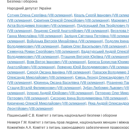
Безпека і оборона
Народний депутат України
Сотник Олена Сергіївна (VIII скликання)
Кіраль Сергій Іванович (VIII склик
(VIII скликання)
Скрипник Олексій Олексійович (VIII скликання)
Маркевич Я
Ар'єв Володимир Ігорович (VIII скликання)
Підлісецький Лев Теофілович (VI
(VIII скликання)
Лещенко Сергій Анатолійович (VIII скликання)
Веселова Н
Ганна Миколаївна (VIII скликання)
Заліщук Світлана Петрівна (VIII склика
скликання)
Войціцька Вікторія Михайлівна (VIII скликання)
Подоляк Ірина 
Володимирович (VIII скликання)
Лаврик Олег Васильович (VIII скликання)
Семенуха Роман Сергійович (VIII скликання)
Вадатурський Андрій Олексійо
Володимирович (VIII скликання)
Пташник Вікторія Юріївна (VIII скликання)
скликання)
Вовк Віктор Іванович (VIII скликання)
Береза Борислав Юхимови
Анатолійович (VIII скликання)
Левченко Юрій Володимирович (VIII скликан
скликання)
Сироїд Оксана Іванівна (VIII скликання)
Парасюк Володимир Зін
Олександр Миколайович (VIII скликання)
Ємець Леонід Олександрович (VII
(VIII скликання)
Юринець Оксана Василівна (VIII скликання)
Різаненко Па
Сташук Віталій Филимонович (VIII скликання)
Зубач Любомир Львович (VII
скликання)
Іллєнко Андрій Юрійович (VIII скликання)
Петренко Олег Микол
Петрович (VIII скликання)
Сисоєнко Ірина Володимирівна (VIII скликання)
Кириченко Олексій Миколайович (VIII скликання)
Река Андрій Олександрови
Леонтійович (VIII скликання)
Пашинський С.В. Комітет з питань національної безпеки і оборони
Немиря Г.М. Комітет з питань прав людини, національних меншин і міжна
Кожем'якін А.А. Комітет з питань законодавчого забезпечення правоохоро