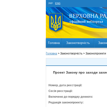
УКР
ENG
Головна
Законотворчість
Закон
Головна
> Законотворчість > Законопроекти
Проект Закону про заходи захис
Номер, дата реєстрації:
Сесія реєстрації:
Включено до порядку денного:
Редакція законопроекту: