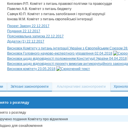
Князевич Р.П. Комітет з питань правової політики та правосуддя
Павелко А.В. Комітет з питань бюджету
Савчук Ю.П. Комітет з питань запобігання і протидії корупції
Іонова М.М. Комітет з питань європейської інтеграції
Проект Закону 22.12.2017
Подання 22.12.2017
Пояснювальна записка 22.12.2017
Додаток (1) 22.12.2017
Висновок Комітету з питань інтеграції України з Європейським Союзом 28
Висновок Головного науково-експертного управління 02.04.2018
Висновок щодо відповідності положенням Конституції України 04.04.2018
Висновок щодо відповідності проекту вимогам антикорупційного законода
Висновок комітету 23.05.2018
ми
Зв'язані законопроекти
Альтернативні законопроекти
Хронолог
нято з розгляду
Знято з розгляду
Вручено подання Комітету про відхилення
Надано для ознайомлення