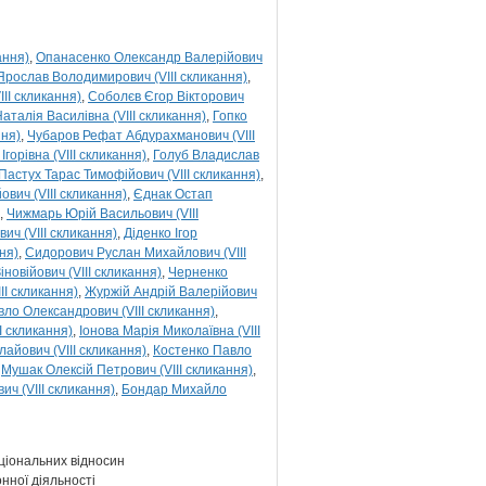
ання)
Опанасенко Олександр Валерійович
рослав Володимирович (VIII скликання)
II скликання)
Соболєв Єгор Вікторович
аталія Василівна (VIII скликання)
Гопко
ння)
Чубаров Рефат Абдурахманович (VIII
Ігорівна (VIII скликання)
Голуб Владислав
Пастух Тарас Тимофійович (VIII скликання)
вич (VIII скликання)
Єднак Остап
Чижмарь Юрій Васильович (VIII
ч (VIII скликання)
Діденко Ігор
ня)
Сидорович Руслан Михайлович (VIII
овійович (VIII скликання)
Черненко
I скликання)
Журжій Андрій Валерійович
вло Олександрович (VIII скликання)
I скликання)
Іонова Марія Миколаївна (VIII
айович (VIII скликання)
Костенко Павло
Мушак Олексій Петрович (VIII скликання)
ч (VIII скликання)
Бондар Михайло
ціональних відносин
нної діяльності