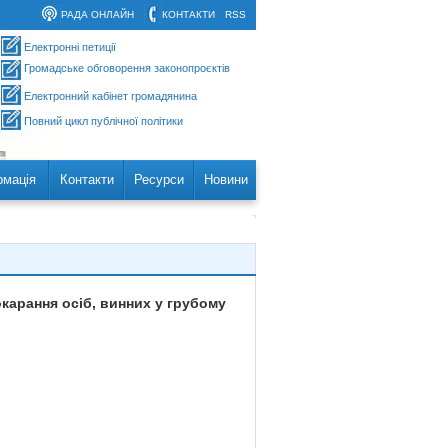
РАДА ОНЛАЙН
КОНТАКТИ
RSS
Електронні петиції
Громадське обговорення законопроєктів
Електронний кабінет громадянина
Повний цикл публічної політики
рмація
Контакти
Ресурси
Новини
окарання осіб, винних у грубому