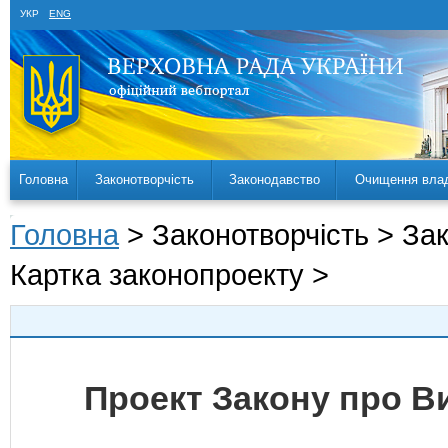
УКР
ENG
Головна
Законотворчість
Законодавство
Очищення вла
Головна
> Законотворчість > За
Картка законопроекту >
Проект Закону про В