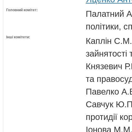
Головний комітет:
Палатний А.
політики, с
Інші комітети:
Каплін С.М.
зайнятості 
Князевич Р.
та правосу
Павелко А.
Савчук Ю.П.
протидії кор
Іонова М.М.