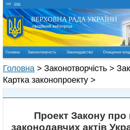
УКР
ENG
Головна
Законотворчість
Законодавство
Очищення вла
Головна
> Законотворчість > За
Картка законопроекту >
Проект Закону про 
законодавчих актів Укр