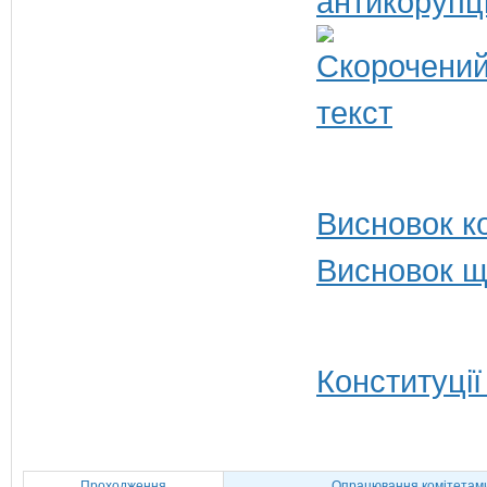
антикорупц
Висновок ко
Висновок щ
Конституції
Проходження
Опрацювання комітетам