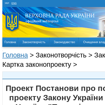
УКР
ENG
Головна
Законотворчість
Законодавство
Очищення вла
Головна
> Законотворчість > За
Картка законопроекту >
Проект Постанови про 
проекту Закону України