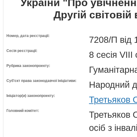
України "Про увічнен
Другій світовій 
Номер, дата реєстрації:
7208/П від 
Сесія реєстрації:
8 сесія VII
Рубрика законопроекту:
Гуманітарна
Суб'єкт права законодавчої ініціативи:
Народний д
Ініціатор(и) законопроекту:
Третьяков 
Головний комітет:
Третьяков О
осіб з інвал