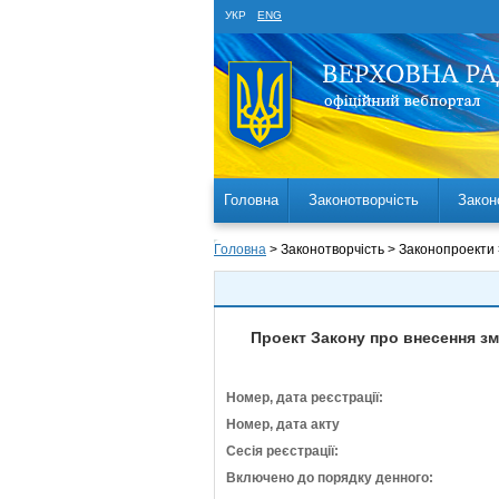
УКР
ENG
Головна
Законотворчість
Закон
Головна
> Законотворчість > Законопроекти
Проект Закону про внесення з
Номер, дата реєстрації:
Номер, дата акту
Сесія реєстрації:
Включено до порядку денного: