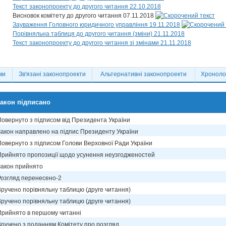
Текст законопроекту до другого читання 22.10.2018
Висновок комітету до другого читання 07.11.2018
Зауваження Головного юридичного управління 19.11.2018
Порівняльна таблиця до другого читання (зміни) 21.11.2018
Текст законопроекту до другого читання зі змінами 21.11.2018
ми
Зв'язані законопроекти
Альтернативні законопроекти
Хронолог
акон підписано
Повернуто з підписом від Президента України
Закон направлено на підпис Президенту України
Повернуто з підписом Голови Верховної Ради України
Прийнято пропозиції щодо усунення неузгодженостей
Закон прийнято
Розгляд перенесено-2
Вручено порівняльну таблицю (друге читання)
Вручено порівняльну таблицю (друге читання)
Прийнято в першому читанні
Вручено з поданням Комітету про розгляд