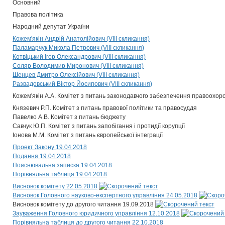
Основний
Правова політика
Народний депутат України
Кожем'якін Андрій Анатолійович (VIII скликання)
Паламарчук Микола Петрович (VIII скликання)
Котвіцький Ігор Олександрович (VIII скликання)
Соляр Володимир Миронович (VIII скликання)
Шенцев Дмитро Олексійович (VIII скликання)
Развадовський Віктор Йосипович (VIII скликання)
Кожем'якін А.А. Комітет з питань законодавчого забезпечення правоохоро
Князевич Р.П. Комітет з питань правової політики та правосуддя
Павелко А.В. Комітет з питань бюджету
Савчук Ю.П. Комітет з питань запобігання і протидії корупції
Іонова М.М. Комітет з питань європейської інтеграції
Проект Закону 19.04.2018
Подання 19.04.2018
Пояснювальна записка 19.04.2018
Порівняльна таблиця 19.04.2018
Висновок комітету 22.05.2018
Висновок Головного науково-експертного управління 24.05.2018
Висновок комітету до другого читання 19.09.2018
Зауваження Головного юридичного управління 12.10.2018
Порівняльна таблиця до другого читання 22.10.2018