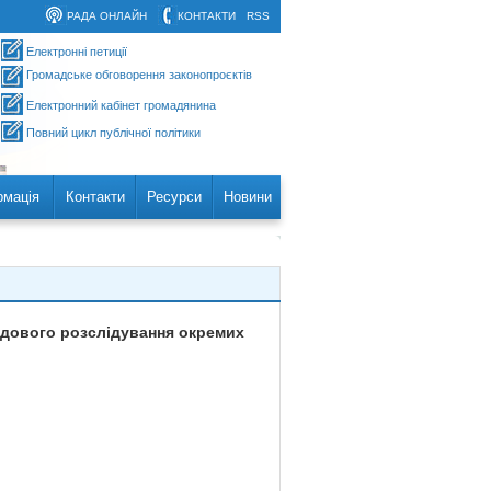
РАДА ОНЛАЙН
КОНТАКТИ
RSS
Електронні петиції
Громадське обговорення законопроєктів
Електронний кабінет громадянина
Повний цикл публічної політики
рмація
Контакти
Ресурси
Новини
удового розслідування окремих