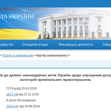
одавство
Очищення влади
Міжнародна діяльність
Інфо
 >
Пошук за реквізитами
> Картка законопроекту >
мін до деяких законодавчих актів України щодо спрощення дос
категорій кримінальних правопорушень
7279-д від 20.04.2018
2617-VIII
від 22.11.2018
8 сесія VIII скликання
2543-VIII
від 18.09.2018