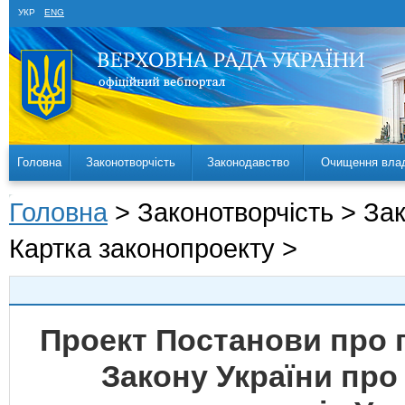
УКР
ENG
Головна
Законотворчість
Законодавство
Очищення вла
Головна
> Законотворчість > За
Картка законопроекту >
Проект Постанови про 
Закону України про