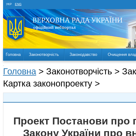
УКР
ENG
Головна
Законотворчість
Законодавство
Очищення вла
Головна
> Законотворчість > За
Картка законопроекту >
Проект Постанови про 
Закону України про в