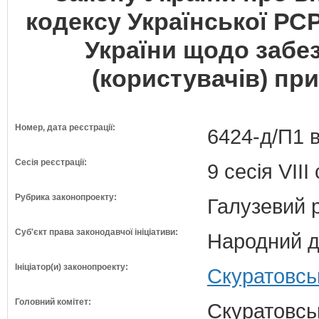
кодексу Української РСР
України щодо забе
(користувачів) пр
Номер, дата реєстрації:
6424-д/П1 в
Сесія реєстрації:
9 сесія VII
Рубрика законопроекту:
Галузевий 
Суб'єкт права законодавчої ініціативи:
Народний д
Ініціатор(и) законопроекту:
Скуратовськ
Головний комітет:
Скуратовськ