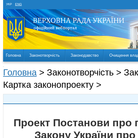
УКР
ENG
Головна
Законотворчість
Законодавство
Очищення вла
Головна
> Законотворчість > За
Картка законопроекту >
Проект Постанови про 
Закону України про