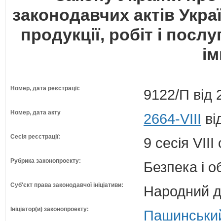
законодавчих актів Укра
продукції, робіт і посл
і
Номер, дата реєстрації:
9122/П від 
Номер, дата акту
2664-VIII
ві
Сесія реєстрації:
9 сесія VII
Рубрика законопроекту:
Безпека і 
Суб'єкт права законодавчої ініціативи:
Народний д
Ініціатор(и) законопроекту:
Пашинський