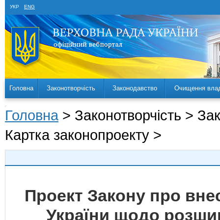
УКР
ENG
Головна
Законотворчість
Законодавство
Очищення вла
Головна
> Законотворчість > За
Картка законопроекту >
Проект Закону про внес
України щодо розши