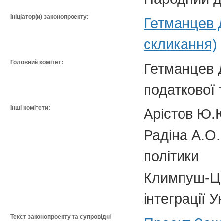
Ініціатор(и) законопроекту:
Гетманцев 
скликання)
Головний комітет:
Гетманцев Д
податкової 
Інші комітети:
Арістов Ю.
Радіна А.О.
політики
Климпуш-Ци
інтеграції
Текст законопроекту та супровідні