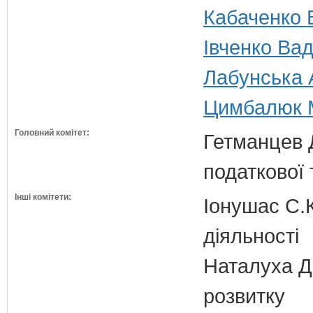
Кабаченко 
Івченко Ва
Лабунська А
Цимбалюк М
Головний комітет:
Гетманцев Д
податкової 
Інші комітети:
Іонушас С.К
діяльності
Наталуха Д.
розвитку