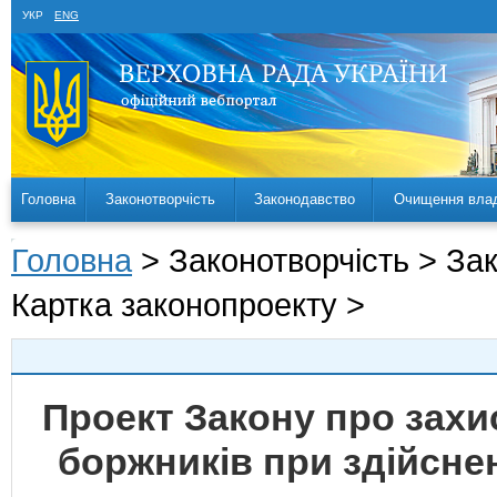
УКР
ENG
Головна
Законотворчість
Законодавство
Очищення вла
Головна
> Законотворчість > За
Картка законопроекту >
Проект Закону про захис
боржників при здійснен