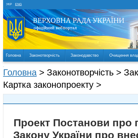
УКР
ENG
Головна
Законотворчість
Законодавство
Очищення вла
Головна
> Законотворчість > За
Картка законопроекту >
Проект Постанови про 
Закону України про вне