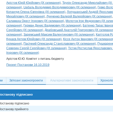
Арістов Юрій Юрійович (IX скликання)
Трухін Олександр Миколайович (IX
скликання)
Цабаль Володимир Володимирович (IX скликання)
Гевко Воло
Копанчук Олена Євгенівна (IX скликання)
Лопушанський Андрій Ярославов
Михайлович (IX скликання)
Лунченко Валерій Валерійович (IX скликання)
Саламаха Орест Ігорович (IX скликання)
Молоток Ігор Федорович (IX скли
скликання)
Герман Денис Вадимович (IX скликання)
Батенко Тарас Іванов
Сергійович (IX скликання)
Драбовський Анатолій Григорович (IX скликанн
скликання)
Заремський Максим Валентинович (IX скликання)
Каптєлов Р
Кунаєв Артем Юрійович (IX скликання)
Кіссе Антон Іванович (IX скликання
скликання)
Пасічний Олександр Станіславович (IX скликання)
Пушкаренк
Северин Сергій Сергійович (IX скликання)
Тістик Ростислав Ярославович 
Ігорович (IX скликання)
Арістов Ю.Ю. Комітет з питань бюджету
Проект Постанови 16.10.2019
ми
Зв'язані законопроекти
Альтернативні законопроекти
Хронолог
останову підписано
Постанову підписано
Постанову прийнято