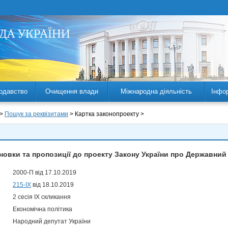
одавство
Очищення влади
Міжнародна діяльність
Інфо
 >
Пошук за реквізитами
> Картка законопроекту >
овки та пропозиції до проекту Закону України про Державний 
2000-П від 17.10.2019
215-IX
від 18.10.2019
2 сесія IX скликання
Економічна політика
Народний депутат України