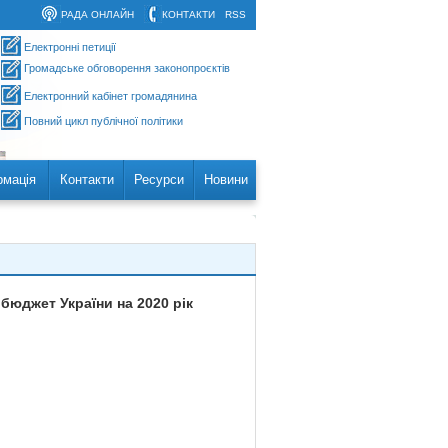
РАДА ОНЛАЙН
КОНТАКТИ
RSS
Електронні петиції
Громадське обговорення законопроєктів
Електронний кабінет громадянина
Повний цикл публічної політики
рмація
Контакти
Ресурси
Новини
бюджет України на 2020 рік