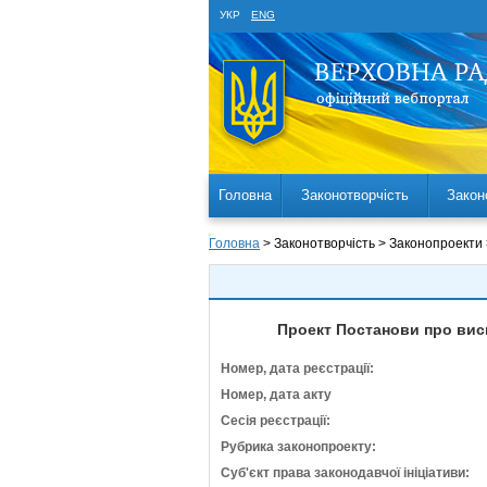
УКР
ENG
Головна
Законотворчість
Закон
Головна
> Законотворчість > Законопроекти
Проект Постанови про висн
Номер, дата реєстрації:
Номер, дата акту
Сесія реєстрації:
Рубрика законопроекту:
Суб'єкт права законодавчої ініціативи: