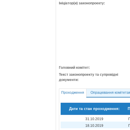
Ініціатор(и) законопроекту:
Головний комітет:
Текст законопроекту та супровідні
документи:
Проходження
Опрацювання комітета
Дати та стан проходження:
П
31.10.2019
18.10.2019