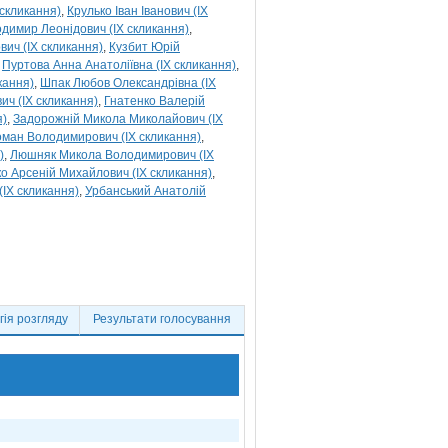
 скликання)
Крулько Іван Іванович (IX
димир Леонідович (IX скликання)
ич (IX скликання)
Кузбит Юрій
Пуртова Анна Анатоліївна (IX скликання)
кання)
Шпак Любов Олександрівна (IX
ич (IX скликання)
Гнатенко Валерій
я)
Задорожній Микола Миколайович (IX
оман Володимирович (IX скликання)
)
Люшняк Микола Володимирович (IX
о Арсеній Михайлович (IX скликання)
(IX скликання)
Урбанський Анатолій
ія розгляду
Результати голосування